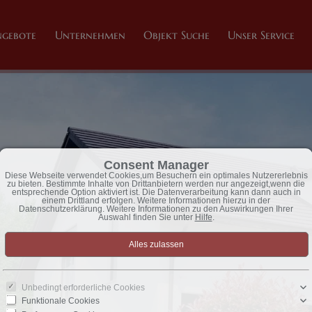
ngebote
Unternehmen
Objekt Suche
Unser Service
Consent Manager
Diese Webseite verwendet Cookies,um Besuchern ein optimales Nutzererlebnis
zu bieten. Bestimmte Inhalte von Drittanbietern werden nur angezeigt,wenn die
entsprechende Option aktiviert ist. Die Datenverarbeitung kann dann auch in
einem Drittland erfolgen. Weitere Informationen hierzu in der
Datenschutzerklärung. Weitere Informationen zu den Auswirkungen Ihrer
Auswahl finden Sie unter
Hilfe
.
Unbedingt erforderliche Cookies
Funktionale Cookies