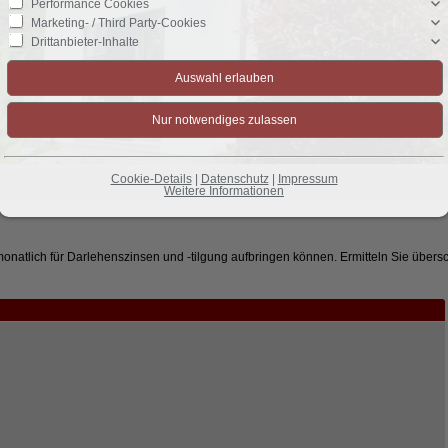
Performance Cookies
Marketing- / Third Party-Cookies
Drittanbieter-Inhalte
Cookie-Details
|
Datenschutz
|
Impressum
Weitere Informationen
monatlich für Darlehenszinsen und -tilgung aufbringen können. Ermitteln Sie übersc