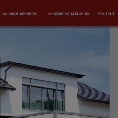
Immobilie bewerten
Finanzierung berechnen
Kontakt
Consent Manager
HILFE
Um fortfahren zu können,müssen Sie eine Cookie-Auswahl treffen. Nac
erhalten Sie eine Erläuterung der verschiedenen Optionen und ihrer B
Alles zulassen:
Jedes Cookie wie z.B. Tracking- und Analytische-Cookies sowie Drittan
Inhalte.
Auswahl erlauben:
Es werden nur Drittanbieter-Inhalte oder die Cookie-Arten zugelassen d
den Checkboxen angehakt haben.
Nur notwendiges zulassen: