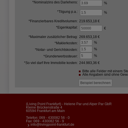
*Nominalzins des Darlehens:
%
*Tilgung p.a.:
%
*Finanzierbares Kreditvolumen:
219.653,18 €
*Eigenkapital:
€
*Maximaler zusätzlicher Betrag:
269.653,18 €
%
*Maklerkosten:
%
*Notar- und Gerichtskosten:
%
*Grunderwerbssteuer:
*So viel darf Ihre Immobilie kosten:
244.983,36 €
Bitte alle Felder mit einem Ste
Alle Angaben sind ohne Gew
(Living Point Frankfurt) - Helene Par und Alper Par GbR
Kleine Brückenstraße 4
60594 Frankfurt am Main
Telefon:
069 - 430082 56 - 0
Fax: 069 - 430082 56 - 9
info@livingpoint-frankfurt.de