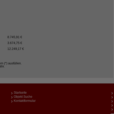
8.745,91 €
3.674,75 €
12.249,17 €
rn (*) ausfüllen.
ähr.
Startseite
Objekt Suche
Kontaktformular