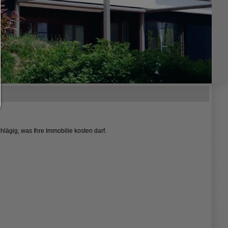
Es werden nur die technisch notwendigen Cookies zugelassen und 
Drittanbieter-Inhalte.
Sie können Ihre Cookie-Einstellung jederzeit hier ändern:
Cookie-Details
|
Datenschutz
|
Impressum
zurück
hlägig, was Ihre Immobilie kosten darf.